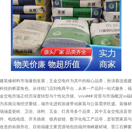
建装修材料市场蓬勃发展，五金交电作为其中的核心品类，扮演着连接建
科技的桥梁角色。从传统门店到电商平台，从单一产品到一站式服务，福
金交电市场正经历深度转型与个性化升级。\n\n### 背景与市场概况\n福
为东南沿海经济重镇，城市化进程加速带动家装与公装需求旺盛。装修材
场涵盖瓷砖、卫浴、涂料、五金、灯具等多个品类，其中五金交电涉及管
件、电线电缆、开关插座、锁具铰链、数字化电工产品等，是智慧家居与
改造的命脉所在。目前福建主要货源地包括福州海峡建材城、晋江石狮窗