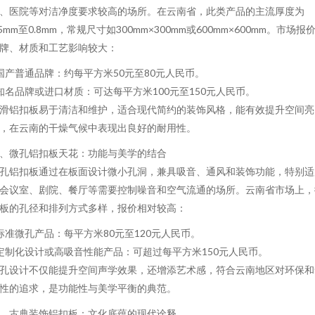
、医院等对洁净度要求较高的场所。在云南省，此类产品的主流厚度为
.5mm至0.8mm，常规尺寸如300mm×300mm或600mm×600mm。市场报
牌、材质和工艺影响较大：
 国产普通品牌：约每平方米50元至80元人民币。
 知名品牌或进口材质：可达每平方米100元至150元人民币。
滑铝扣板易于清洁和维护，适合现代简约的装饰风格，能有效提升空间亮
，在云南的干燥气候中表现出良好的耐用性。
、微孔铝扣板天花：功能与美学的结合
孔铝扣板通过在板面设计微小孔洞，兼具吸音、通风和装饰功能，特别适
会议室、剧院、餐厅等需要控制噪音和空气流通的场所。云南省市场上，
板的孔径和排列方式多样，报价相对较高：
 标准微孔产品：每平方米80元至120元人民币。
 定制化设计或高吸音性能产品：可超过每平方米150元人民币。
孔设计不仅能提升空间声学效果，还增添艺术感，符合云南地区对环保和
性的追求，是功能性与美学平衡的典范。
、古典装饰铝扣板：文化底蕴的现代诠释