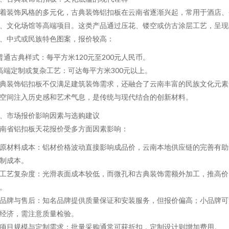
着装饰风格的多元化，古典装饰铝扣板在云南省逐渐兴起，常用于酒店、
、文化场馆等高端项目。这类产品通过压花、镂空或仿古涂层工艺，呈现
、中式或民族特色图案，报价较高：
 普通古典样式：每平方米120元至200元人民币。
 高端定制或复杂工艺：可达每平方米300元以上。
典装饰铝扣板不仅满足建筑装饰需求，还融合了云南丰富的民族文化元素
空间注入历史感和艺术气息，是传统与现代结合的创新材料。
、市场报价影响因素与选购建议
南省铝扣板天花报价受多方面因素影响：
. 原材料成本：铝材价格波动直接影响成品价，云南本地供应链的完善有助
制成本。
. 工艺复杂度：光滑表面成本较低，而微孔和古典装饰需额外加工，推高价
。
. 品牌与售后：知名品牌提供质量保证和安装服务，但报价偏高；小品牌可
经济，需注意质量检验。
. 项目规模与定制需求：批量采购通常可获折扣，定制设计则增加费用。