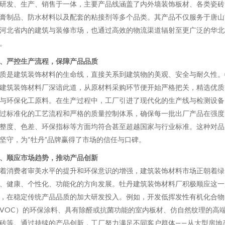
研发、生产、销售于一体，主要产品线涵盖了内外墙装饰板材、各类瓷砖
膏制品、防水材料以及配套的粘接剂等多个品类。其产品不仅服务于唐山
河北省内的建筑与装修市场，也通过高效的物流渠道辐射至更广泛的华北
。
、严控生产流程，保障产品品质
质是建筑装饰材料的生命线，直接关系到建筑物的美观、安全与耐久性。
建筑装饰材料厂深谙此道，从原材料采购环节便开始严格把关，精选优质
与环保化工原料。在生产过程中，工厂引进了现代化的生产线与检测设备
过标准化的工艺流程和严格的质量控制体系，确保每一批出厂产品在强度
整度、色差、环保指标等方面均符合甚至超越国家与行业标准。这种对品
坚守，为“牡丹”品牌赢得了市场的信任与口碑。
、顺应市场趋势，推动产品创新
着消费者审美水平的提升和环保意识的增强，建筑装饰材料市场正朝着绿
、健康、个性化、功能化的方向发展。牡丹建筑装饰材料厂积极顺应这一
，在稳定传统产品品质的加大研发投入。例如，开发低挥发性有机化合物
VOC）的环保涂料、具有除醛或抗菌功能的室内板材、仿自然纹理的高
砖等。通过持续的产品创新，工厂努力满足不同客户群体——从大型房地